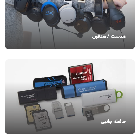
هدست / هدفون
حافظه جانبی