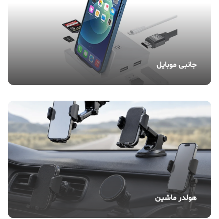
جانبی موبایل
هولدر ماشین