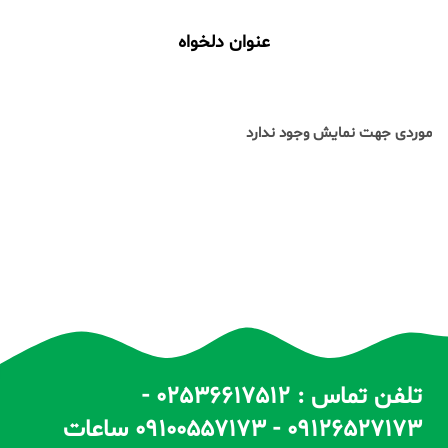
عنوان دلخواه
موردی جهت نمایش وجود ندارد
تلفن تماس : 02536617512 -
09126527173 - 09100557173 ساعات