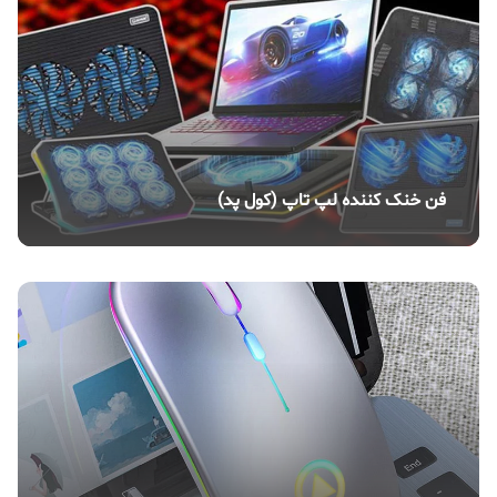
فن خنک کننده لپ تاپ (کول پد)