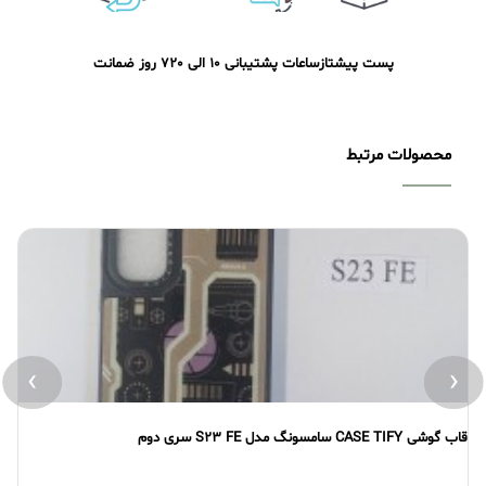
پست پیشتاز
ساعات پشتیبانی 10 الی 20
7 روز ضمانت
محصولات مرتبط
›
‹
قاب گوشی CASE TIFY سامسونگ مدل S23 FE سری دوم
قاب گو