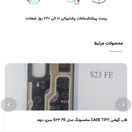
پست پیشتاز
ساعات پشتیبانی 10 الی 20
7 روز ضمانت
محصولات مرتبط
›
‹
قاب گوشی CASE TIFY سامسونگ مدل S23 FE سری دوم
قاب گو