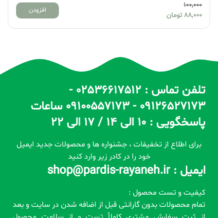
100,000
افزودن
88,000
تومان
تلفن تماس : 02536617512 -
09126527173 - 09100557173 ساعات
پاسخگویی : 10 الی 14 / 17 الی 22
برای اطلاع از تخفیفات ، جشنواره ها و محصولات جدید ایمیل
خود را در کادر زیر وارد کنید
ایمیل : shop@pardis-rayaneh.ir
کیفیت و تست محصول :
تمام محصولات بدون گارانتی قبل از اضافه شدن در سایت و بعد
از ثبت سفارش مشتری کاملاً تست و از سلامت محصول