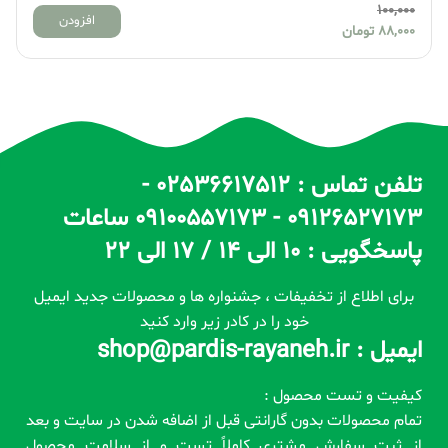
0,000
100,000
افزودن
88,000
تومان
,000
تلفن تماس : 02536617512 -
09126527173 - 09100557173 ساعات
پاسخگویی : 10 الی 14 / 17 الی 22
برای اطلاع از تخفیفات ، جشنواره ها و محصولات جدید ایمیل
خود را در کادر زیر وارد کنید
ایمیل : shop@pardis-rayaneh.ir
کیفیت و تست محصول :
تمام محصولات بدون گارانتی قبل از اضافه شدن در سایت و بعد
از ثبت سفارش مشتری کاملاً تست و از سلامت محصول