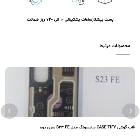
پست پیشتاز
ساعات پشتیبانی 10 الی 20
7 روز ضمانت
محصولات مرتبط
›
‹
CASE TIF سامسونگ مدل S23 FE سری دوم
قاب گوشی CASE TIFY سامسونگ مد