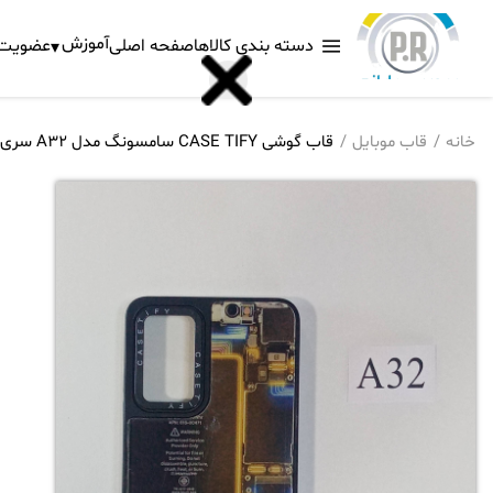
آموزش
دسته بندی کالاها
صفحه اصلی
عضویت د
خانه
قاب موبایل
قاب گوشی CASE TIFY سامسونگ مدل A32 سری اول