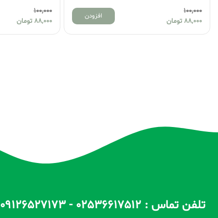
100,000
100,000
افزودن
88,000
تومان
88,000
تومان
تلفن تماس : 02536617512 - 09126527173 - 09100557173 ساعات پاسخگویی : 10 الی 14 / 17 الی 22