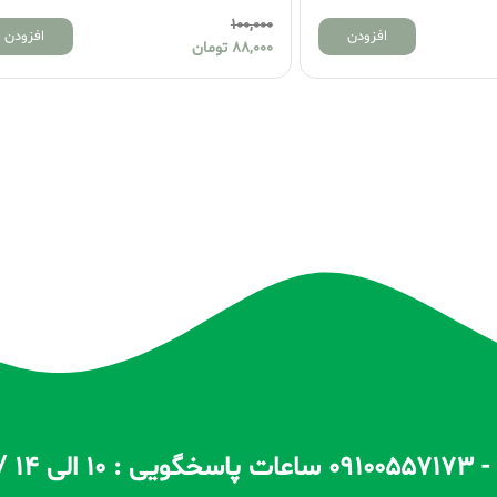
100,000
افزودن
افزو
88,000
تومان