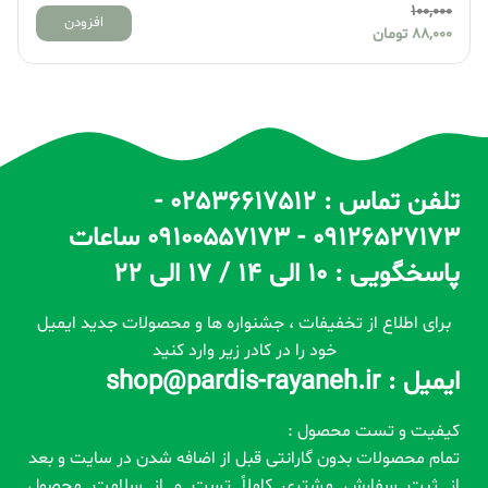
100,000
افزودن
88,000
تومان
تلفن تماس : 02536617512 -
09126527173 - 09100557173 ساعات
پاسخگویی : 10 الی 14 / 17 الی 22
برای اطلاع از تخفیفات ، جشنواره ها و محصولات جدید ایمیل
خود را در کادر زیر وارد کنید
ایمیل : shop@pardis-rayaneh.ir
کیفیت و تست محصول :
تمام محصولات بدون گارانتی قبل از اضافه شدن در سایت و بعد
از ثبت سفارش مشتری کاملاً تست و از سلامت محصول