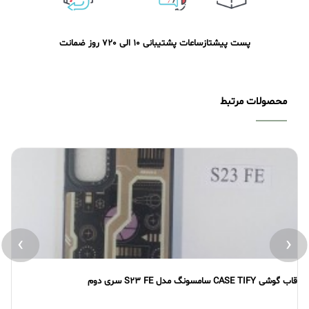
پست پیشتاز
ساعات پشتیبانی 10 الی 20
7 روز ضمانت
محصولات مرتبط
›
‹
قاب گوشی CASE TIFY سامسونگ مدل S23 FE سری دوم
قاب گو