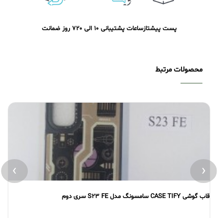
پست پیشتاز
ساعات پشتیبانی 10 الی 20
7 روز ضمانت
محصولات مرتبط
›
‹
ی دوم
قاب گوشی CASE TIFY سامسونگ مدل S23 FE سری اول