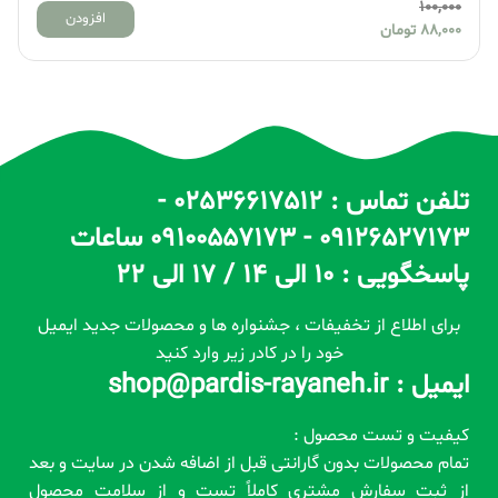
100,000
افزودن
تومان
88,000
توما
تلفن تماس : 02536617512 -
09126527173 - 09100557173 ساعات
پاسخگویی : 10 الی 14 / 17 الی 22
برای اطلاع از تخفیفات ، جشنواره ها و محصولات جدید ایمیل
خود را در کادر زیر وارد کنید
ایمیل : shop@pardis-rayaneh.ir
کیفیت و تست محصول :
تمام محصولات بدون گارانتی قبل از اضافه شدن در سایت و بعد
از ثبت سفارش مشتری کاملاً تست و از سلامت محصول