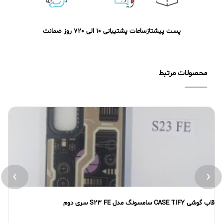
پست پیشتاز
ساعات پشتیبانی 10 الی 20
7 روز ضمانت
محصولات مرتبط
›
‹
قاب گوشی CASE TIFY سامسونگ مدل S23 FE سری اول