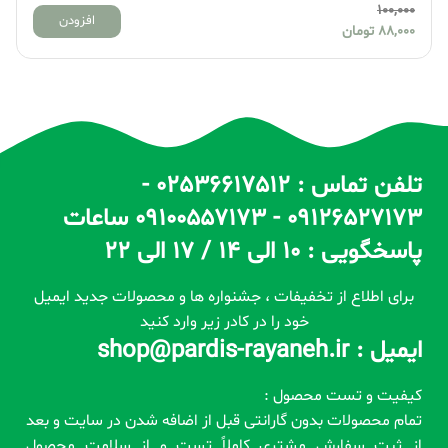
100,000
افزودن
88,000
تومان
تلفن تماس : 02536617512 -
09126527173 - 09100557173 ساعات
پاسخگویی : 10 الی 14 / 17 الی 22
برای اطلاع از تخفیفات ، جشنواره ها و محصولات جدید ایمیل
خود را در کادر زیر وارد کنید
ایمیل : shop@pardis-rayaneh.ir
کیفیت و تست محصول :
تمام محصولات بدون گارانتی قبل از اضافه شدن در سایت و بعد
از ثبت سفارش مشتری کاملاً تست و از سلامت محصول