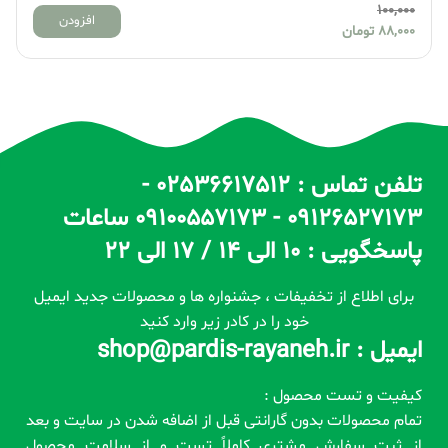
100,000
افزودن
88,000
تومان
تلفن تماس : 02536617512 -
09126527173 - 09100557173 ساعات
پاسخگویی : 10 الی 14 / 17 الی 22
برای اطلاع از تخفیفات ، جشنواره ها و محصولات جدید ایمیل
خود را در کادر زیر وارد کنید
ایمیل : shop@pardis-rayaneh.ir
کیفیت و تست محصول :
تمام محصولات بدون گارانتی قبل از اضافه شدن در سایت و بعد
از ثبت سفارش مشتری کاملاً تست و از سلامت محصول