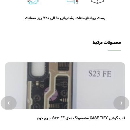
پست پیشتاز
ساعات پشتیبانی 10 الی 20
7 روز ضمانت
محصولات مرتبط
›
‹
قاب گوشی CASE TIFY سامسونگ مدل S23 FE سری دوم
قاب گو