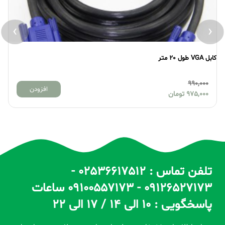
›
‹
کابل VGA طول 20 متر
کابل VGA ط
990,000
افزودن
975,000
تومان
تلفن تماس : 02536617512 -
09126527173 - 09100557173 ساعات
پاسخگویی : 10 الی 14 / 17 الی 22