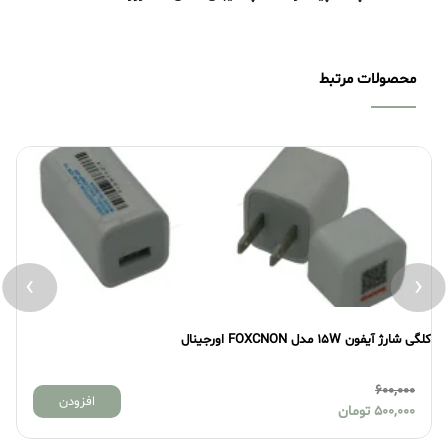
محصولات مرتبط
›
‹
کلگی شارژ آیفون 15W مدل FOXCNON اورجینال
کلگی
600,000
افزودن
500,000
تومان