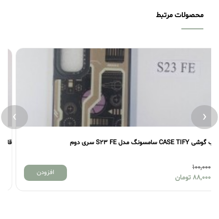
محصولات مرتبط
›
‹
قاب گوشی CASE TIFY سامسونگ مدل S23 FE سری اول
100,000
افزودن
88,000
تومان