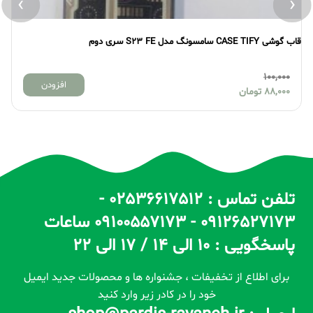
›
‹
قاب گوشی CASE TIFY سامسونگ مدل S23 FE سری دوم
قاب گو
100,000
افزودن
88,000
تومان
تلفن تماس : 02536617512 -
09126527173 - 09100557173 ساعات
پاسخگویی : 10 الی 14 / 17 الی 22
برای اطلاع از تخفیفات ، جشنواره ها و محصولات جدید ایمیل
خود را در کادر زیر وارد کنید