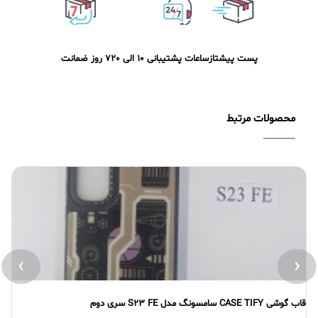
پست پیشتاز
ساعات پشتیبانی 10 الی 20
7 روز ضمانت
محصولات مرتبط
›
‹
قاب گوشی CASE TIFY سامسونگ مدل S23 FE سری اول