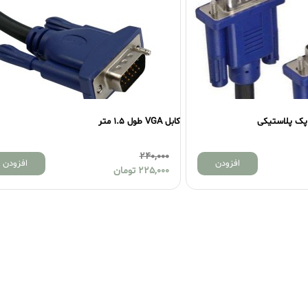
کابل VGA طول 1.5 متر
240,000
افزودن
افزودن
225,000
تومان