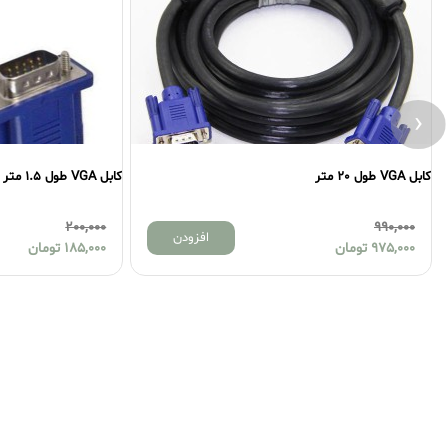
‹
کابل VGA طول 20 متر
کابل VGA طول 1.5 متر پک پلاستیکی
200,000
990,000
افزودن
975,000
تومان
185,000
تومان