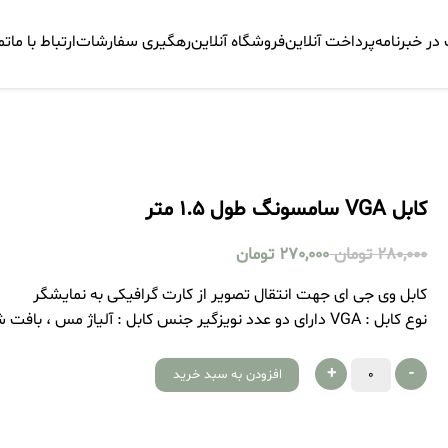
ر خبرنامه
پرداخت آنلاین
فروشگاه آنلاین
رهگیری سفارشات
ارتباط با ما
تم
کابل VGA سامسونگ طول 1.5 متر
280,000
تومان
270,000
تومان
کابل وی جی ای جهت انتقال تصویر از کارت گرافیکی به نمایشگر
نوع کابل ‏‏:‏‏ VGA دارای دو عدد نویزگیر جنس کابل ‏‏:‏‏ آلیاژ مس ، بافت شیلد و روکش پلاستیک نرم و قابل انعطاف
+
-
افزودن به سبد خرید