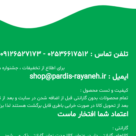
تلفن تماس : 02536617512 - 09126527173 - 09100557173 ساعات پاسخگویی : 10 الی 14 / 17 الی 22
برای اطلاع از تخفیفات ، جشنواره ه
ایمیل : shop@pardis-rayaneh.ir
کیفیت و تست محصول :
بعد از تحویل کالا در صورت خرابی باطری قابل برگشت هستند لذا ب
اعتماد شما افتخار ماست
گارانتی :
کالاهای گارانتی دار در عنوان کالا مدت زمان گارانتی ذکر می شود