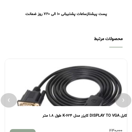
پست پیشتاز
ساعات پشتیبانی 10 الی 20
7 روز ضمانت
محصولات مرتبط
›
‹
کابل DISPLAY TO VGA کایزر مدل K-624 طول 1.8 متر
کابل  HDMI
230,000