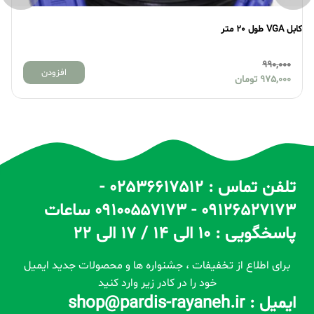
کابل VGA طول 20 متر
کابل VGA ط
990,000
افزودن
975,000
تومان
تلفن تماس : 02536617512 -
09126527173 - 09100557173 ساعات
پاسخگویی : 10 الی 14 / 17 الی 22
برای اطلاع از تخفیفات ، جشنواره ها و محصولات جدید ایمیل
خود را در کادر زیر وارد کنید
ایمیل : shop@pardis-rayaneh.ir