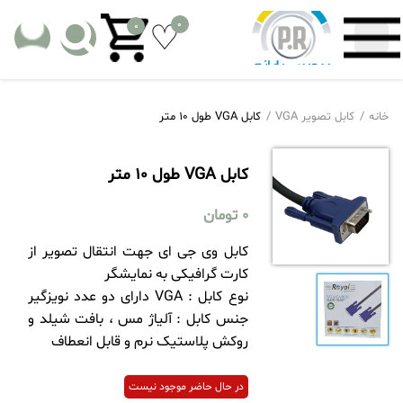
0
0
خانه
کابل تصویر VGA
کابل VGA طول 10 متر
کابل VGA طول 10 متر
0
تومان
کابل وی جی ای جهت انتقال تصویر از
کارت گرافیکی به نمایشگر
نوع کابل ‏‏:‏‏ VGA دارای دو عدد نویزگیر
جنس کابل ‏‏:‏‏ آلیاژ مس ، بافت شیلد و
روکش پلاستیک نرم و قابل انعطاف
در حال حاضر موجود نیست