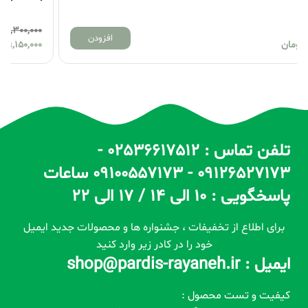
1,300,000
افزودن
1,150,000
تومان
تلفن تماس : 02536617512 -
09126527173 - 09100557173 ساعات
پاسخگویی : 10 الی 14 / 17 الی 22
برای اطلاع از تخفیفات ، جشنواره ها و محصولات جدید ایمیل
خود را در کادر زیر وارد کنید
ایمیل : shop@pardis-rayaneh.ir
کیفیت و تست محصول :