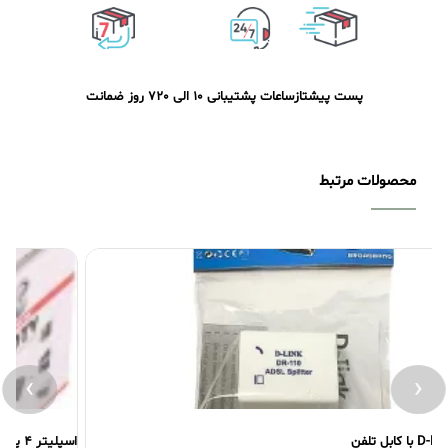
پست پیشتاز
ساعات پشتیبانی 10 الی 20
7 روز ضمانت
محصولات مرتبط
›
‹
اسپلیتر 4 پورت HDMI برند XP مدل SP4N