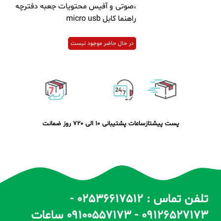
،صوتی و آفیس محتویات جعبه دفترچه
راهنما کابل micro usb
در حال حاضر موجود نیست
پست پیشتاز
ساعات پشتیبانی 10 الی 20
7 روز ضمانت
تلفن تماس : 02536617512 -
09126527173 - 09100557173 ساعات