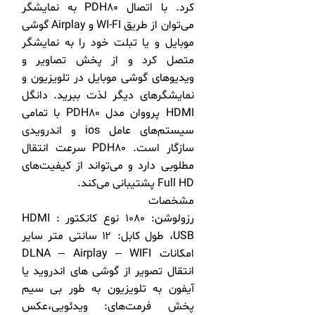
کرد. با اتصال PDH80 به نمایشگر
می‌توان از طریق WI-FI و Airplay گوشی
موبایل و یا تبلت خود را به نمایشگر
متصل کرد و از پخش تصاویر و
ویدیو‌های گوشی موبایل در تلویزیون و
نمایشگرهای دیگر لذت ببرید. دانگل
HDMI پرووان مدل PDH80 با تمامی
سیستم‌های عامل ios و اندرویدی
سازگار است. PDH80 سرعت انتقال
مطلوبی دارد و می‌تواند از کیفیت‌های
Full HD پشتیبانی می‌کند.
مشخصات
رزولوشن: ۱۰۸۰ نوع کانکتور : HDMI
،USB طول کابل: ۱۲ سانتی متر سایر
امکانات DLNA – Airplay – WIFI
انتقال تصویر از گوشی های اندروید یا
آیفون به تلویزیون به طور بی سیم
پخش فرمت‌های: ویدئویی،عکس