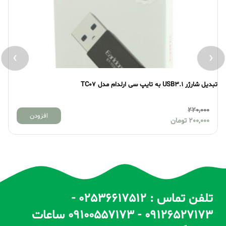
›
‹
تبدیل شارژر USB به تایپ سی REXER مدل RX-22
150,000
افزودن
130,000
تومان
تلفن تماس : 02536617512 -
09126527173 - 09100557173 ساعات