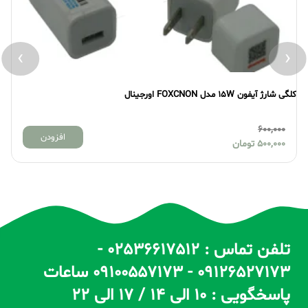
›
‹
کلگی شارژ آیفون 15W مدل FOXCNON اورجینال
کلگی
600,000
افزودن
500,000
تومان
تلفن تماس : 02536617512 -
09126527173 - 09100557173 ساعات
پاسخگویی : 10 الی 14 / 17 الی 22