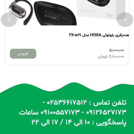
›
‹
هندزفری بلوتوثی HISKA مدل FX-569
هندزف
5,000,000
افزودن
4,800,000
تومان
تلفن تماس : 02536617512 -
09126527173 - 09100557173 ساعات
پاسخگویی : 10 الی 14 / 17 الی 22