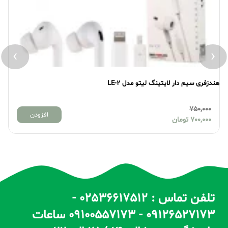
›
‹
هندزفری سیم دار لایتینگ لیتو مدل LE-2
هند
750,000
افزودن
700,000
تومان
تلفن تماس : 02536617512 -
09126527173 - 09100557173 ساعات