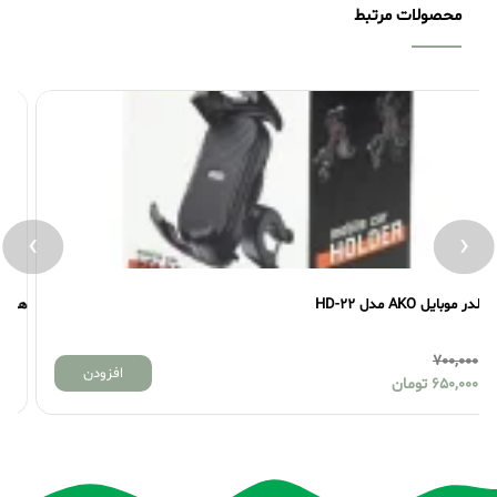
محصولات مرتبط
›
‹
هولدر موبایل JOYROOM مدل JR-ZS284
900,000
افزودن
800,000
تومان