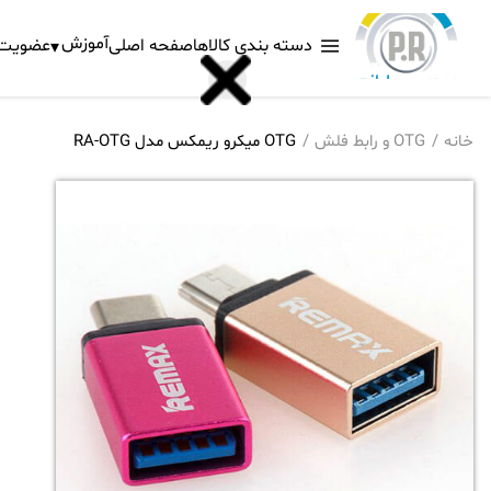
آموزش
دسته بندی کالاها
صفحه اصلی
عضویت د
خانه
OTG و رابط فلش
OTG میکرو ریمکس مدل RA-OTG