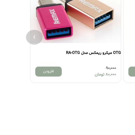
›
OTG میکرو ریمکس
55,000
9
افزودن
8
تومان
50,000
تومان