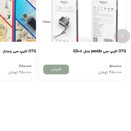
‹
OTG تایپ سی بنددار
280,000
افزودن
مان
250,000
تومان