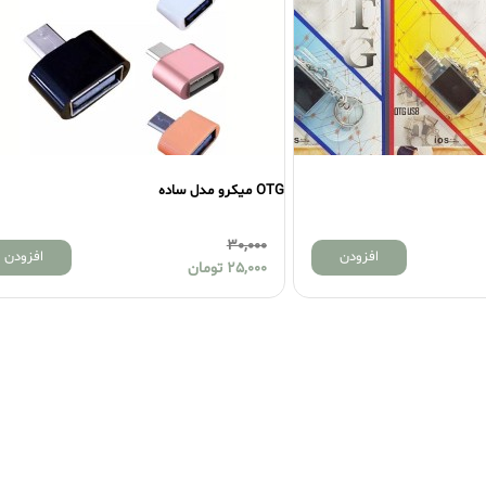
OTG میکرو مدل ساده
OTG میکرو ریمکس مدل RA-OTG
0,000
30,000
افزودن
افزودن
25,000
تومان
0,000