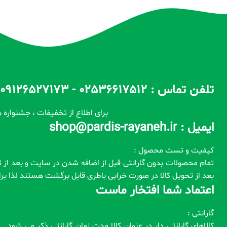
تلفن تماس : 02536617512 - 09126527173 - 09100557173 ساعات پاسخگویی : 10 الی 14 / 17 الی 22
برای اطلاع از تخفیفات ، جشنواره ه
ایمیل : shop@pardis-rayaneh.ir
کیفیت و تست محصول :
بعد از تحویل کالا در صورت خرابی باطری قابل برگشت هستند لذا ب
اعتماد شما افتخار ماست
گارانتی :
کالاهای گارانتی دار در عنوان کالا مدت زمان گارانتی ذکر می شود