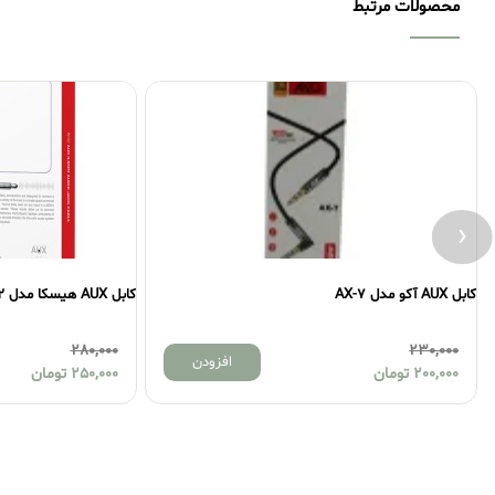
محصولات مرتبط
‹
کابل AUX آکو مدل AX-7
کابل AUX هیسکا مدل W42 طول 1.2 متر
280,000
230,000
افزودن
200,000
تومان
250,000
تومان