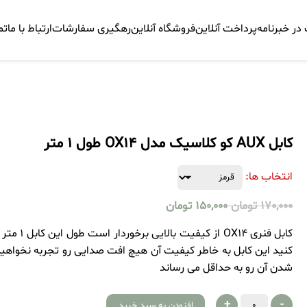
ر خبرنامه
پرداخت آنلاین
فروشگاه آنلاین
رهگیری سفارشات
ارتباط با ما
تم
کابل AUX کو کلاسیک مدل OX14 طول 1 متر
انتخاب ها:
170,000
تومان
150,000
تومان
کابل فنری 
کنید این کابل به خاطر کیفیت آن هیچ افت صدایی رو تجربه نخواه
شدن آن رو به حداقل می رساند
+
-
افزودن به سبد خرید