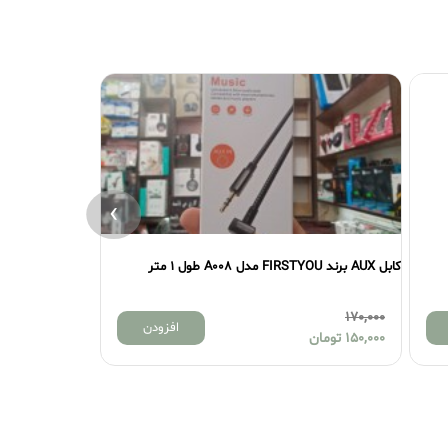
›
کابل AUX برند FIRSTYOU مدل A008 طول 1 متر
کابل AUX کو کلاسیک مدل OX14 طول 1 متر
170,000
170,000
افزودن
150,000
تومان
150,000
تومان