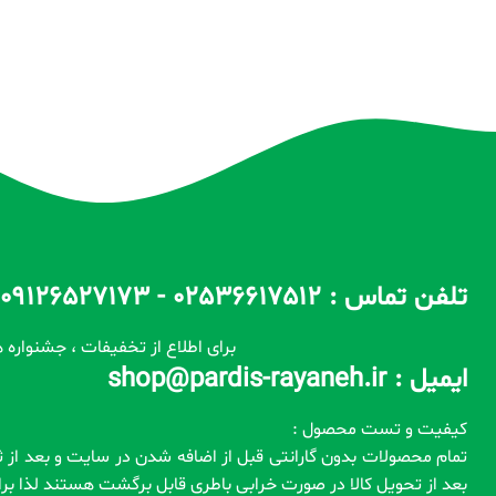
تلفن تماس : 02536617512 - 09126527173 - 09100557173 ساعات پاسخگویی : 10 الی 14 / 17 الی 22
برای اطلاع از تخفیفات ، جشنواره ه
ایمیل : shop@pardis-rayaneh.ir
کیفیت و تست محصول :
بعد از تحویل کالا در صورت خرابی باطری قابل برگشت هستند لذا ب