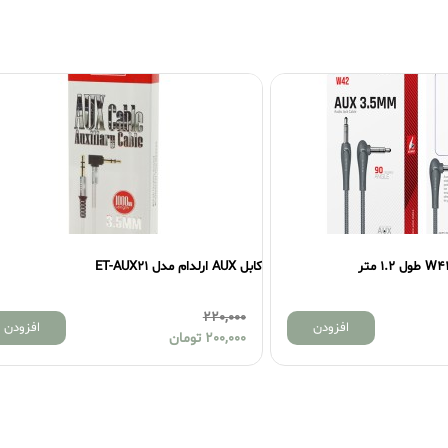
کابل AUX ارلدام مدل ET-AUX21
220,000
افزودن
افزودن
200,000
تومان