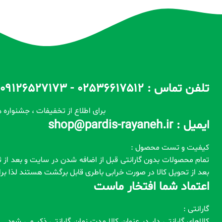
تلفن تماس : 02536617512 - 09126527173 - 09100557173 ساعات پاسخگویی : 10 الی 14 / 17 الی 22
برای اطلاع از تخفیفات ، جشنواره ه
ایمیل : shop@pardis-rayaneh.ir
کیفیت و تست محصول :
بعد از تحویل کالا در صورت خرابی باطری قابل برگشت هستند لذا ب
اعتماد شما افتخار ماست
گارانتی :
کالاهای گارانتی دار در عنوان کالا مدت زمان گارانتی ذکر می شود