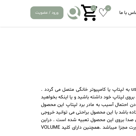
0
0
اس با ما
ورود / عضویت
این محصول یک کارت صدای اکسترنال می باشد که توسط پورت usb به لپتاپ یا کامپیوتر خانگی متصل می گردد .
وی لپتاپ خود داشته باشید و یا اینکه بخواهید
ودن احتمال آسیب به مادر برد لپتاپ این محصول
افتاده باشد با این محصول براحتی می توانید خروجی
صدا و یکی ورودی صدا بروی این محصول تعبیه شده است . دراین
رنج کارت های صدا ،تنها محصولی ست که دارای کلید MUTE به صورت مجزا میباشد .همچنین دارای کلید VOLUME