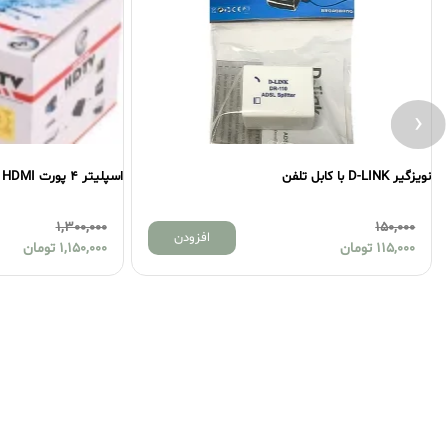
‹
نویزگیر D-LINK با کابل تلفن
اسپلیتر 4 پورت HDMI برند XP مدل SP4N
1,300,000
150,000
افزودن
115,000
تومان
1,150,000
تومان