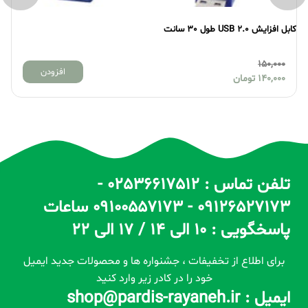
کابل افزایش USB 2.0 طول 30 سانت
کابل
150,000
افزودن
140,000
تومان
تلفن تماس : 02536617512 -
09126527173 - 09100557173 ساعات
پاسخگویی : 10 الی 14 / 17 الی 22
برای اطلاع از تخفیفات ، جشنواره ها و محصولات جدید ایمیل
خود را در کادر زیر وارد کنید
ایمیل : shop@pardis-rayaneh.ir