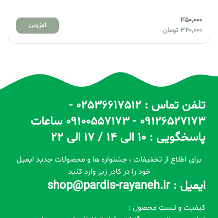
350,000
افزودن
340,000
تومان
تلفن تماس : 02536617512 -
09126527173 - 09100557173 ساعات
پاسخگویی : 10 الی 14 / 17 الی 22
برای اطلاع از تخفیفات ، جشنواره ها و محصولات جدید ایمیل
خود را در کادر زیر وارد کنید
ایمیل : shop@pardis-rayaneh.ir
کیفیت و تست محصول :