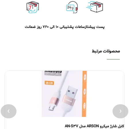
پست پیشتاز
ساعات پشتیبانی 10 الی 20
7 روز ضمانت
محصولات مرتبط
›
‹
کابل شارژ میکرو ARSON مدل AN-S3V
کاب