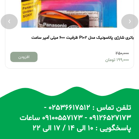
›
‹
باتری شارژی پاناسونیک مدل P102 ظرفیت 600 میلی آمپر ساعت
بات
250,000
افزودن
199,000
تومان
تلفن تماس : 02536617512 -
09126527173 - 09100557173 ساعات
پاسخگویی : 10 الی 14 / 17 الی 22