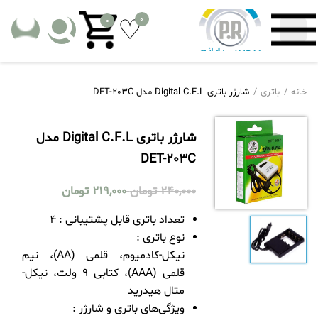
0
0
خانه
باتری
شارژر باتری Digital C.F.L مدل DET-203C
شارژر باتری Digital C.F.L مدل
DET-203C
240,000
تومان
219,000
تومان
تعداد باتری قابل پشتیبانی : 4
نوع باتری :
نیکل-کادمیوم، قلمی (AA)، نیم
قلمی (AAA)، کتابی 9 ولت، نیکل-
متال هیدرید
ویژگی‌های باتری و شارژر :