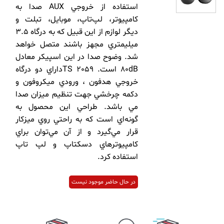
استفاده از خروجي AUX صدا به
کامپيوتر، لپ‌تاپ، موبايل، تبلت و
ديگر لوازم از اين قبيل که به درگاه 3.5
ميليمتري مجهز باشند متصل خواهد
شد. وضوح صدا در اين اسپيکر معادل
80dB است. TS 2059داراي دو درگاه
خروجي هدفون ، ورودي ميکروفون و
دکمه چرخشي جهت تنظيم ميزان صدا
مي باشد. طراحي این محصول به
گونه‌اي است که به راحتي روي ميزکار
قرار مي‌گيرد و از آن مي‌توان براي
کامپيوترهاي دسکتاپ و لپ تاپ
استفاده کرد.
در حال حاضر موجود نیست