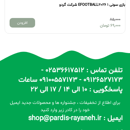
بازی سونی 1 EFOOTBALL2026 شرکت گردو
بازی 
85,000
افزودن
69,000
تومان
تلفن تماس : 02536617512 -
09126527173 - 09100557173 ساعات
پاسخگویی : 10 الی 14 / 17 الی 22
برای اطلاع از تخفیفات ، جشنواره ها و محصولات جدید ایمیل
خود را در کادر زیر وارد کنید
ایمیل : shop@pardis-rayaneh.ir