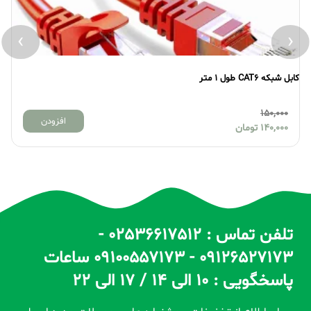
›
‹
کابل شبکه CAT6 طول 1 متر
کابل
150,000
افزودن
140,000
تومان
تلفن تماس : 02536617512 -
09126527173 - 09100557173 ساعات
پاسخگویی : 10 الی 14 / 17 الی 22