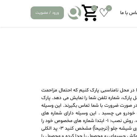
0
0
اس با ما
ورود / عضویت
 در محل نامناسبی پارک کنیم که احتمال مزاحمت
ل پارک، شماره تلفن شما را نمایش می دهد. پارک
د در صورت ضرورت با شما تماس بگیرند. این وسیله
ب خودرو می چسبد . این وسیله دارای شماره های
شبرنگ میباشدو چون اهنربایی میباشد به راحتی قابل جابجایی است. روش نصب: 1- ابتدا شماره های مخصوص خود را
از سری ارقام جدا کرده و در خشاب قرار دهید. 2 -محل مورد نظر را روی شیشه جلو (ترجیحاً) مشخص کنید 3- پد الکلی
بسته را خارج کرده و محل مورد نظر را به دقت تمیز کنید. 4- روکش چسبهای رو محصول را جدا کرده و محصول را