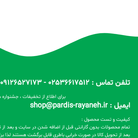
تلفن تماس : 02536617512 - 09126527173 - 09100557173 ساعات پاسخگویی : 10 الی 14 / 17 الی 22
برای اطلاع از تخفیفات ، جشنواره ه
ایمیل : shop@pardis-rayaneh.ir
کیفیت و تست محصول :
بعد از تحویل کالا در صورت خرابی باطری قابل برگشت هستند لذا ب