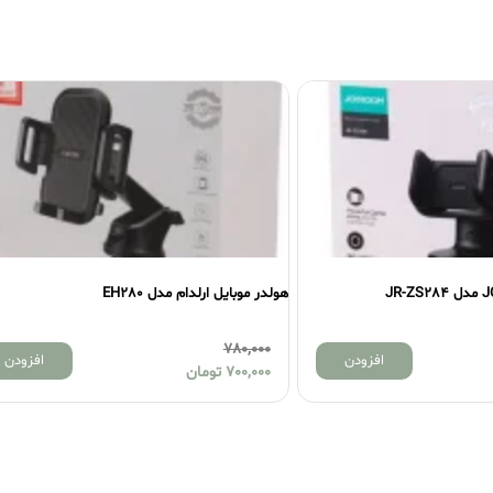
هولدر موبایل ارلدام مدل EH280
هولدر
0
780,000
افزودن
افزودن
700,000
تومان
0