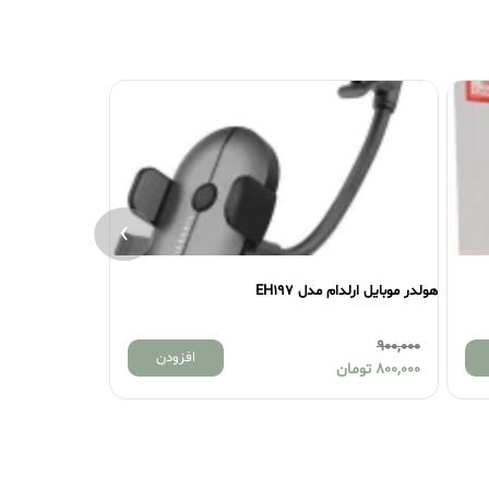
›
 موبایل ارلدام مدل EH197
هولدر موبایل JOYROOM مدل JR-ZS198
900,000
900,00
افزودن
800,00
تومان
800,000
تومان