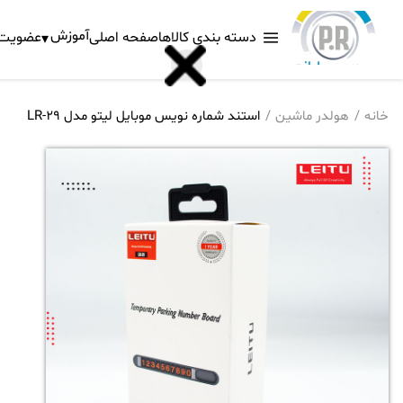
آموزش
دسته بندی کالاها
صفحه اصلی
عضویت د
خانه
هولدر ماشین
استند شماره نویس موبایل لیتو مدل LR-29