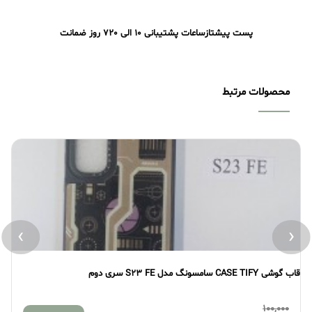
پست پیشتاز
ساعات پشتیبانی 10 الی 20
7 روز ضمانت
محصولات مرتبط
›
‹
قاب گوشی CASE TIFY سامسونگ مدل S23 FE سری دوم
قاب گو
100,000