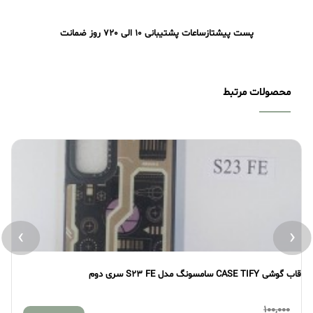
پست پیشتاز
ساعات پشتیبانی 10 الی 20
7 روز ضمانت
محصولات مرتبط
›
‹
قاب گوشی CASE TIFY سامسونگ مدل S23 FE سری دوم
قاب گو
100,000