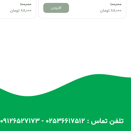
0
100,000
افزودن
افزودن
88,000
تومان
0
تلفن تماس : 02536617512 - 09126527173 - 09100557173 ساعات پاسخگویی : 10 الی 14 / 17 الی 22