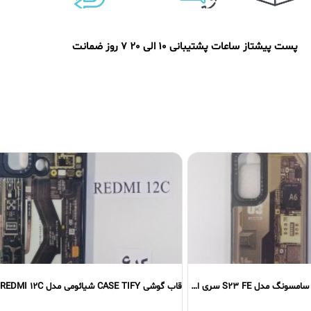
پست پیشتاز
ساعات پشتیبانی 10 الی 20
7 روز ضمانت
قاب گوشی CASE TIFY شیائومی مدل REDMI 12C سری دوم