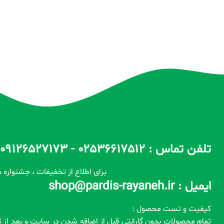
تلفن تماس : 02536617512 - 09126527173 - 09100557173 ساعات پاسخگویی : 10 الی 14 / 17 الی 22
برای اطلاع از تخفیفات ، جشنواره ه
ایمیل : shop@pardis-rayaneh.ir
کیفیت و تست محصول :