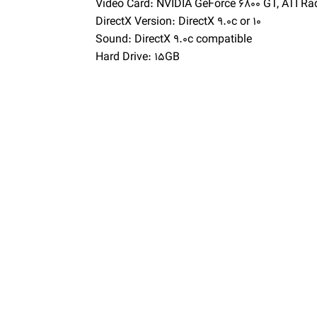
Video Card: NVIDIA GeForce 6800 GT, ATI Rad
DirectX Version: DirectX 9.0c or 10
Sound: DirectX 9.0c compatible
Hard Drive: 15GB