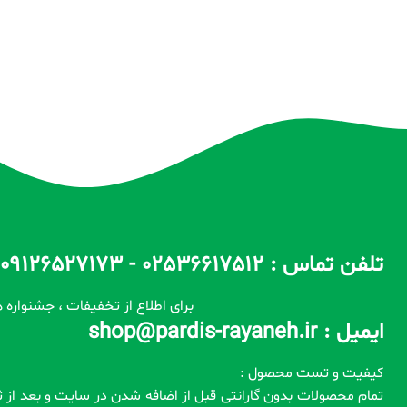
تلفن تماس : 02536617512 - 09126527173 - 09100557173 ساعات پاسخگویی : 10 الی 14 / 17 الی 22
برای اطلاع از تخفیفات ، جشنواره ه
ایمیل : shop@pardis-rayaneh.ir
کیفیت و تست محصول :