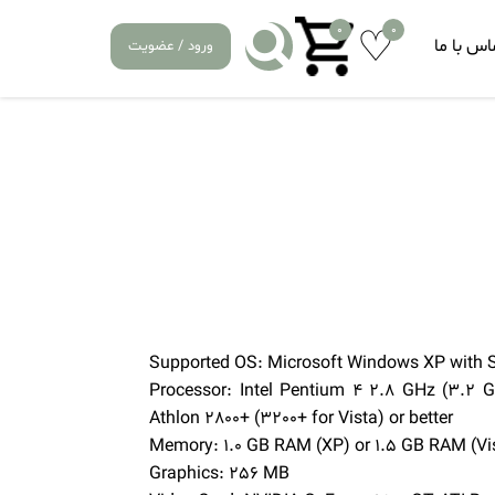
0
0
اس با ما
ورود / عضویت
Supported OS: Microsoft Windows XP with Se
Processor: Intel Pentium 4 2.8 GHz (3.2 G
Athlon 2800+ (3200+ for Vista) or better
Memory: 1.0 GB RAM (XP) or 1.5 GB RAM (Vi
Graphics: 256 MB