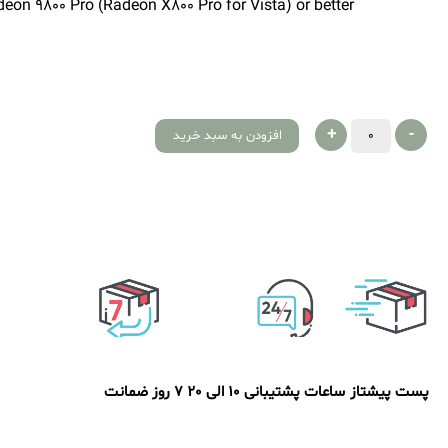
eon 9800 Pro (Radeon X800 Pro for Vista) or better
+
-
افزودن به سبد خرید
پست پیشتاز
ساعات پشتیبانی 10 الی 20
7 روز ضمانت