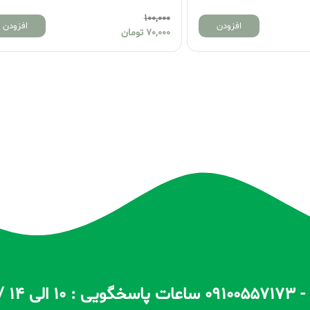
355,000
افزودن
افزود
330,000
تومان