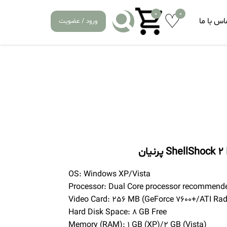
0
0
اس با ما
ورود / عضویت
OS: Windows XP/Vista
Processor: Dual Core processor recommende
Video Card: 256 MB (GeForce 7600+/ATI Rad
Hard Disk Space: 8 GB Free
Memory (RAM): 1 GB (XP)/2 GB (Vista)