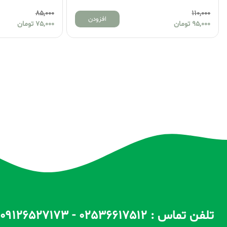
100,000
85,000
افزودن
75,000
تومان
70,000
تومان
تلفن تماس : 02536617512 - 09126527173 - 09100557173 ساعات پاسخگویی : 10 الی 14 / 17 الی 22