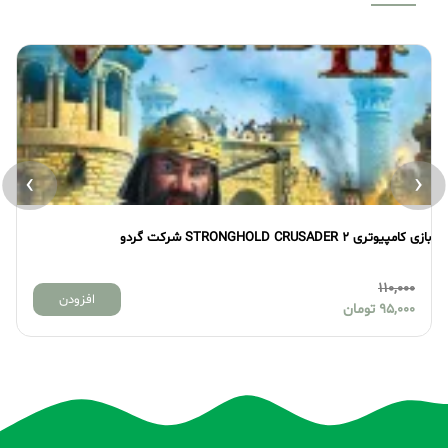
›
‹
بازی کامپیوتری STRONGHOLD CRUSADER 2 شرکت گردو
بازی
110,000
افزودن
95,000
تومان