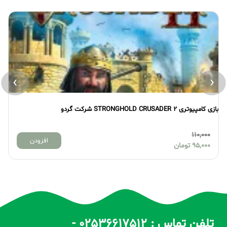
›
‹
بازی کامپیوتری STRONGHOLD CRUSADER 2 شرکت گردو
بازی
110,000
افزودن
95,000
تومان
تلفن تماس : 02536617512 -