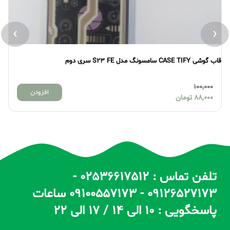
›
‹
قاب گوشی CASE TIFY سامسونگ مدل S23 FE سری دوم
قاب گو
100,000
افزودن
88,000
تومان
تلفن تماس : 02536617512 -
09126527173 - 09100557173 ساعات
پاسخگویی : 10 الی 14 / 17 الی 22