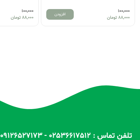
0
100,000
افزودن
افزودن
88,000
تومان
0
تلفن تماس : 02536617512 - 09126527173 - 09100557173 ساعات پاسخگویی : 10 الی 14 / 17 الی 22