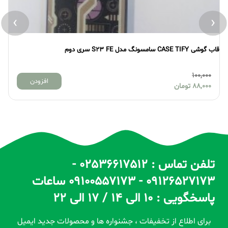
›
‹
قاب گوشی CASE TIFY سامسونگ مدل S23 FE سری دوم
قاب گو
100,000
افزودن
88,000
تومان
تلفن تماس : 02536617512 -
09126527173 - 09100557173 ساعات
پاسخگویی : 10 الی 14 / 17 الی 22
برای اطلاع از تخفیفات ، جشنواره ها و محصولات جدید ایمیل