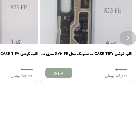
‹
قاب گوشی CASE TIFY سامسونگ مدل S23 FE سری دوم
100,000
افزودن
ان
88,000
تومان