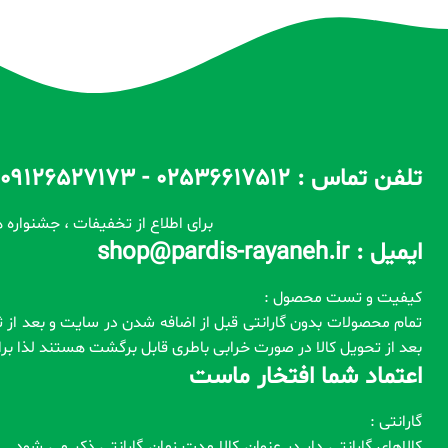
تلفن تماس : 02536617512 - 09126527173 - 09100557173 ساعات پاسخگویی : 10 الی 14 / 17 الی 22
برای اطلاع از تخفیفات ، جشنواره ه
ایمیل : shop@pardis-rayaneh.ir
کیفیت و تست محصول :
بعد از تحویل کالا در صورت خرابی باطری قابل برگشت هستند لذا ب
اعتماد شما افتخار ماست
گارانتی :
کالاهای گارانتی دار در عنوان کالا مدت زمان گارانتی ذکر می شود