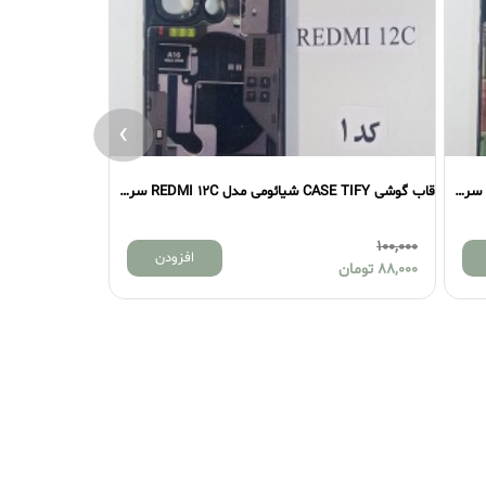
›
قاب گوشی CASE TIFY شیائومی مدل REDMI 12C سری اول
100,000
10
افزودن
88
تومان
88,000
تومان