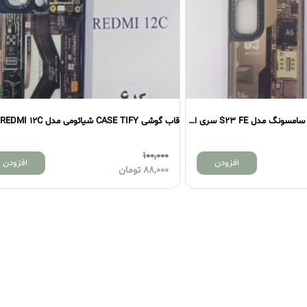
قاب گوشی CASE TIFY سامسونگ مدل S23 FE سری اول
قاب گوشی CASE TIFY شیائومی مدل REDMI 12C سری دوم
0,000
100,000
افزودن
افزودن
88,000
تومان
,000