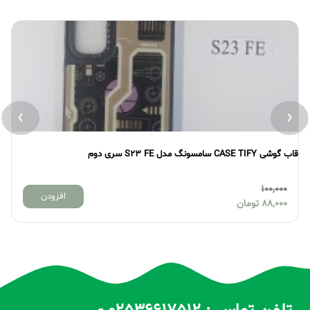
›
‹
قاب گوشی CASE TIFY سامسونگ مدل S23 FE سری دوم
قاب گو
100,000
افزودن
88,000
تومان