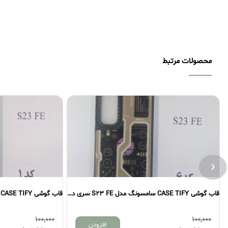
محصولات مرتبط
‹
قاب گوشی CASE TIFY سامسونگ مدل S23 FE سری دوم
100,000
100,000
افزودن