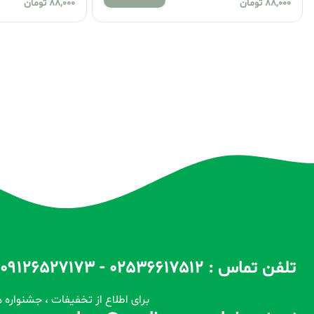
88,000
تومان
88,000
تومان
تلفن تماس : 02536617512 - 09126527173 - 09100557173 ساعات پاسخگویی : 10 الی 14 / 17 الی 22
برای اطلاع از تخفیفات ، جشنواره ه