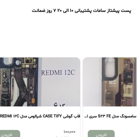
پست پیشتاز
ساعات پشتیبانی 10 الی 20
7 روز ضمانت
قاب گوشی CASE TIFY سامسونگ مدل S23 FE سری اول
100,000
افزودن
افزودن