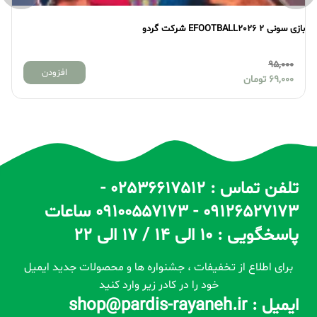
بازی سونی 2 EFOOTBALL2026 شرکت گردو
بازی 
95,000
افزودن
69,000
تومان
تلفن تماس : 02536617512 -
09126527173 - 09100557173 ساعات
پاسخگویی : 10 الی 14 / 17 الی 22
برای اطلاع از تخفیفات ، جشنواره ها و محصولات جدید ایمیل
خود را در کادر زیر وارد کنید
ایمیل : shop@pardis-rayaneh.ir