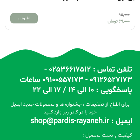
95,000
افزودن
69,000
تومان
تلفن تماس : 02536617512 -
09126527173 - 09100557173 ساعات
پاسخگویی : 10 الی 14 / 17 الی 22
برای اطلاع از تخفیفات ، جشنواره ها و محصولات جدید ایمیل
خود را در کادر زیر وارد کنید
ایمیل : shop@pardis-rayaneh.ir
کیفیت و تست محصول :